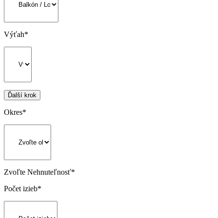
Výťah
*
Ďalší krok
Okres
*
Zvoľte Nehnuteľnosť
*
Počet izieb
*