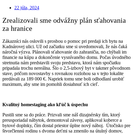
22 júla, 2024
Zrealizovali sme odvážny plán sťahovania
za hranice
Zákazníci nás oslovili s prosbou o pomoc pri predaji ich bytu na
Kadnárovej ulici. Už od začiatku sme si uvedomovali, že nás čaká
náročná výzva. Plánovali sťahovanie do zahraničia, no chýbali im
financie na kúpu a dokončenie vysnívaného domu. Počas úvodného
stretnutia nám predstavili svoju predstavu, ktorá nám spočiatku
pripadala trochu nereálna. Šlo o 2,5-izbový byt v takmer pôvodnom
stave, pričom novostavby s rovnakou rozlohou sa v tejto lokalite
predávali za 189 000 €. Napriek tomu sme boli odhodlaní urobiť
maximum, aby sme im pomohli dosiahnuť ich cieľ.
Kvalitný homestaging ako kľúč k úspechu
Pustili sme sa do práce. Prizvali sme náš dizajnérsky tím, ktorý
preusporiadal nábytok, demontoval závesy, aplikoval koberce a
bytové doplnky, čím dostal priestor úplne nový náboj. Útočisko pre
štvorčlennú rodinu s dvoma deťmi sa zmenilo na útulný domov,