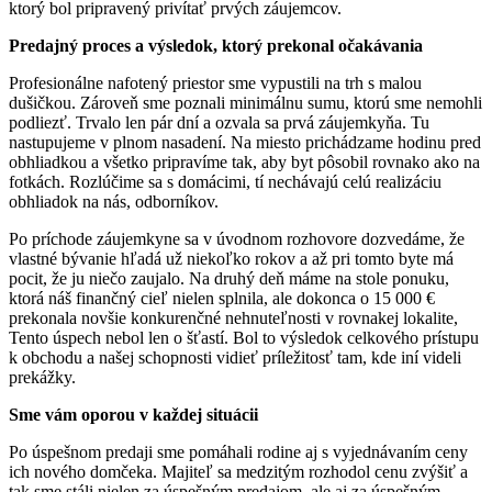
ktorý bol pripravený privítať prvých záujemcov.
Predajný proces a výsledok, ktorý prekonal očakávania
Profesionálne nafotený priestor sme vypustili na trh s malou
dušičkou. Zároveň sme poznali minimálnu sumu, ktorú sme nemohli
podliezť. Trvalo len pár dní a ozvala sa prvá záujemkyňa. Tu
nastupujeme v plnom nasadení. Na miesto prichádzame hodinu pred
obhliadkou a všetko pripravíme tak, aby byt pôsobil rovnako ako na
fotkách. Rozlúčime sa s domácimi, tí nechávajú celú realizáciu
obhliadok na nás, odborníkov.
Po príchode záujemkyne sa v úvodnom rozhovore dozvedáme, že
vlastné bývanie hľadá už niekoľko rokov a až pri tomto byte má
pocit, že ju niečo zaujalo. Na druhý deň máme na stole ponuku,
ktorá náš finančný cieľ nielen splnila, ale dokonca o 15 000 €
prekonala novšie konkurenčné nehnuteľnosti v rovnakej lokalite,
Tento úspech nebol len o šťastí. Bol to výsledok celkového prístupu
k obchodu a našej schopnosti vidieť príležitosť tam, kde iní videli
prekážky.
Sme vám oporou v každej situácii
Po úspešnom predaji sme pomáhali rodine aj s vyjednávaním ceny
ich nového domčeka. Majiteľ sa medzitým rozhodol cenu zvýšiť a
tak sme stáli nielen za úspešným predajom, ale aj za úspešným