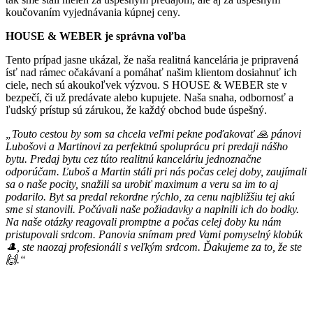
koučovaním vyjednávania kúpnej ceny.
HOUSE & WEBER je správna voľba
Tento prípad jasne ukázal, že naša realitná kancelária je pripravená
ísť nad rámec očakávaní a pomáhať našim klientom dosiahnuť ich
ciele, nech sú akoukoľvek výzvou. S HOUSE & WEBER ste v
bezpečí, či už predávate alebo kupujete. Naša snaha, odbornosť a
ľudský prístup sú zárukou, že každý obchod bude úspešný.
„Touto cestou by som sa chcela veľmi pekne poďakovať 🙏 pánovi
Lubošovi a Martinovi za perfektnú spoluprácu pri predaji nášho
bytu. Predaj bytu cez túto realitnú kanceláriu jednoznačne
odporúčam. Ľuboš a Martin stáli pri nás počas celej doby, zaujímali
sa o naše pocity, snažili sa urobiť maximum a veru sa im to aj
podarilo. Byt sa predal rekordne rýchlo, za cenu najbližšiu tej akú
sme si stanovili. Počúvali naše požiadavky a naplnili ich do bodky.
Na naše otázky reagovali promptne a počas celej doby ku nám
pristupovali srdcom. Panovia snímam pred Vami pomyselný klobúk
🎩, ste naozaj profesionáli s veľkým srdcom. Ďakujeme za to, že ste
🙌.“