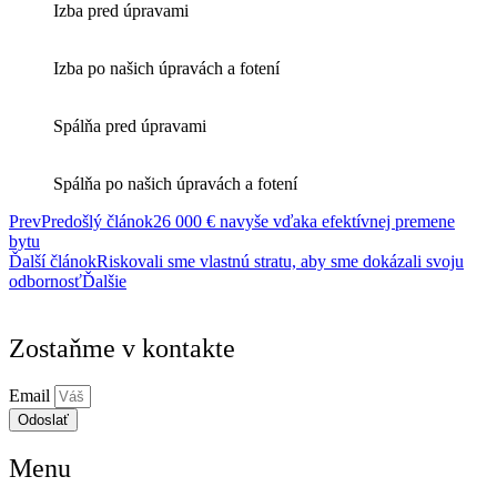
Izba pred úpravami
Izba po našich úpravách a fotení
Spálňa pred úpravami
Spálňa po našich úpravách a fotení
Prev
Predošlý článok
26 000 € navyše vďaka efektívnej premene
bytu
Ďalší článok
Riskovali sme vlastnú stratu, aby sme dokázali svoju
odbornosť
Ďalšie
Zostaňme v kontakte
Email
Odoslať
Menu