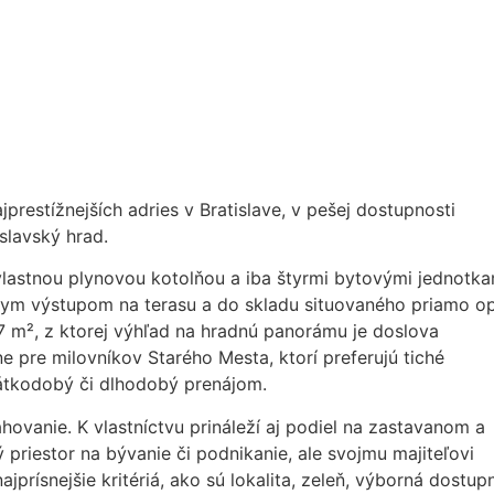
prestížnejších adries v Bratislave, v pešej dostupnosti
slavský hrad.
stnou plynovou kotolňou a iba štyrmi bytovými jednotka
mym výstupom na terasu a do skladu situovaného priamo op
 m², z ktorej výhľad na hradnú panorámu je doslova
lne pre milovníkov Starého Mesta, ktorí preferujú tiché
krátkodobý či dlhodobý prenájom.
ovanie. K vlastníctvu prináleží aj podiel na zastavanom a
priestor na bývanie či podnikanie, ale svojmu majiteľovi
jprísnejšie kritériá, ako sú lokalita, zeleň, výborná dostup