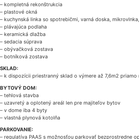
– kompletná rekonštrukcia
– plastové okná
– kuchynská linka so spotrebičmi, varná doska, mikrovlnka
– plávajúca podlaha
– keramická dlažba
– sedacia súprava
– obývačková zostava
– botníková zostava
SKLAD:
– k dispozícii priestranný sklad o výmere až 7,6m2 priamo
BYTOVÝ DOM:
– tehlová stavba
– uzavretý a oplotený areál len pre majiteľov bytov
– v dome iba 4 byty
– vlastná plynová kotolňa
PARKOVANIE:
– regulatíva PAAS s možnosťou parkovať bezprostredne o