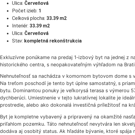
Ulica:
Červeňová
Počet izieb:
1
Celková plocha:
33.39 m2
Interiér:
33.39 m2
Ulica:
Červeňová
Stav:
kompletná rekonštrukcia
Exkluzívne ponúkame na predaj 1-izbový byt na jednej z naj
historického centra, s neopakovateľným výhľadom na Brati
Nehnuteľnosť sa nachádza v komornom bytovom dome s vla
Na treťom poschodí je tento byt úplne samostatný, s pria
bytu. Dominantou ponuky je veľkorysá terasa s výmerou 57
dychberúci. Umiestnenie v tejto lukratívnej lokalite je ideá
prostredie, alebo ako dokonalá investičná príležitosť na 
Byt je kompletne vybavený a pripravený na okamžité nasťah
priľahlom pozemku. Táto nehnuteľnosť nevytvára len skvelý 
dodáva aj osobitý status. Ak hľadáte bývanie, ktoré spája na