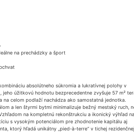
b
ideálne na prechádzky a šport
obchvat
kombináciu absolútneho súkromia a lukratívnej polohy v
yt, jeho úžitkovú hodnotu bezprecedentne zvyšuje 57 m² ter
e sa na celom podlaží nachádza ako samostatná jednotka.
m a len štyrmi bytmi minimalizuje bežný mestský ruch, n
 Vzhľadom na kompletnú rekonštrukciu a ikonický výhľad n
íciu s vysokým potenciálom pre zhodnotenie kapitálu aj
ta, ktorý hľadá unikátny „pied-à-terre“ v tichej rezidenčne