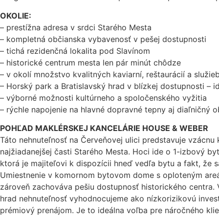
OKOLIE:
– prestížna adresa v srdci Starého Mesta
– kompletná občianska vybavenosť v pešej dostupnosti
– tichá rezidenčná lokalita pod Slavínom
– historické centrum mesta len pár minút chôdze
– v okolí množstvo kvalitných kaviarní, reštaurácií a služie
– Horský park a Bratislavský hrad v blízkej dostupnosti – 
– výborné možnosti kultúrneho a spoločenského vyžitia
– rýchle napojenie na hlavné dopravné tepny aj diaľničný 
POHĽAD MAKLÉRSKEJ KANCELÁRIE HOUSE & WEBER
Táto nehnuteľnosť na Červeňovej ulici predstavuje vzácnu 
najžiadanejšej časti Starého Mesta. Hoci ide o 1-izbový b
ktorá je majiteľovi k dispozícii hneď vedľa bytu a fakt, ž
Umiestnenie v komornom bytovom dome s oploteným areálo
zároveň zachováva pešiu dostupnosť historického centra.
hrad nehnuteľnosť vyhodnocujeme ako nízkorizikovú invest
prémiový prenájom. Je to ideálna voľba pre náročného klien