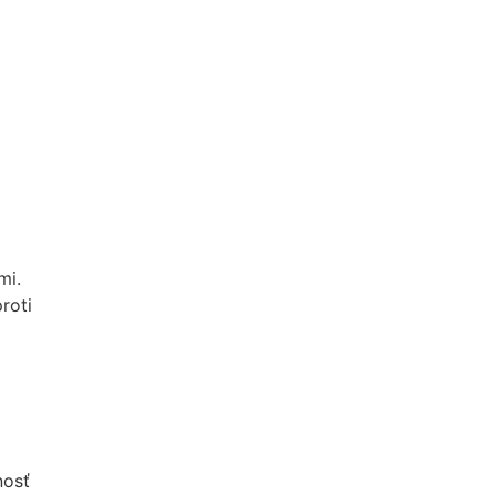
mi.
roti
nosť