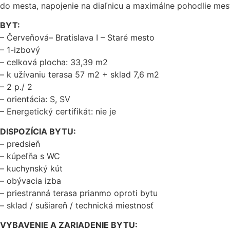
do mesta, napojenie na diaľnicu a maximálne pohodlie mes
BYT:
– Červeňová– Bratislava I – Staré mesto
– 1-izbový
– celková plocha: 33,39 m2
– k užívaniu terasa 57 m2 + sklad 7,6 m2
– 2 p./ 2
– orientácia: S, SV
– Energetický certifikát: nie je
DISPOZÍCIA BYTU:
– predsieň
– kúpeľňa s WC
– kuchynský kút
– obývacia izba
– priestranná terasa prianmo oproti bytu
– sklad / sušiareň / technická miestnosť
VYBAVENIE A ZARIADENIE BYTU: