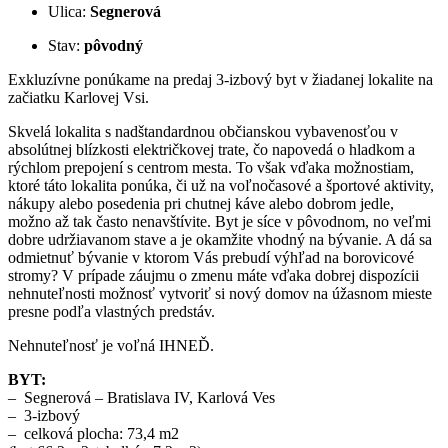
Ulica:
Segnerová
Stav:
pôvodný
Exkluzívne ponúkame na predaj 3-izbový byt v žiadanej lokalite na
začiatku Karlovej Vsi.
Skvelá lokalita s nadštandardnou občianskou vybavenosťou v
absolútnej blízkosti električkovej trate, čo napovedá o hladkom a
rýchlom prepojení s centrom mesta. To však vďaka možnostiam,
ktoré táto lokalita ponúka, či už na voľnočasové a športové aktivity,
nákupy alebo posedenia pri chutnej káve alebo dobrom jedle,
možno až tak často nenavštívite. Byt je síce v pôvodnom, no veľmi
dobre udržiavanom stave a je okamžite vhodný na bývanie. A dá sa
odmietnuť bývanie v ktorom Vás prebudí výhľad na borovicové
stromy? V prípade záujmu o zmenu máte vďaka dobrej dispozícii
nehnuteľnosti možnosť vytvoriť si nový domov na úžasnom mieste
presne podľa vlastných predstáv.
Nehnuteľnosť je voľná IHNEĎ.
BYT:
– Segnerová – Bratislava IV, Karlová Ves
– 3-izbový
– celková plocha: 73,4 m2