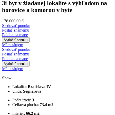
3i byt v žiadanej lokalite s výhľadom na
borovice a komorou v byte
178 000,00 €
Sledovať ponuku
Poslať známemu
Poloha na mape
Vytlačiť ponuku
Mám záujem
Sledovať ponuku
Poslať známemu
Poloha na mape
Vytlačiť ponuku
Mám záujem
Show
Lokalita:
Bratislava IV
Ulica:
Segnerová
Počet izieb:
3
Celková plocha:
73.4 m2
Interiér:
66.2 m2