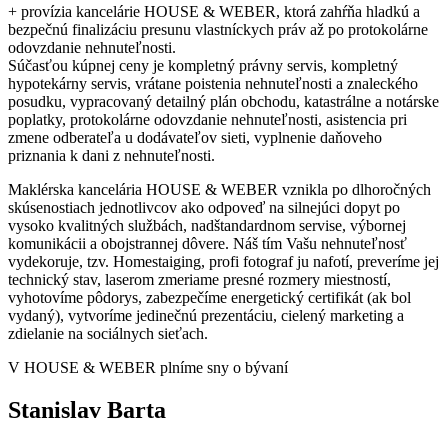
+ provízia kancelárie HOUSE & WEBER, ktorá zahŕňa hladkú a
bezpečnú finalizáciu presunu vlastníckych práv až po protokolárne
odovzdanie nehnuteľnosti.
Súčasťou kúpnej ceny je kompletný právny servis, kompletný
hypotekárny servis, vrátane poistenia nehnuteľnosti a znaleckého
posudku, vypracovaný detailný plán obchodu, katastrálne a notárske
poplatky, protokolárne odovzdanie nehnuteľnosti, asistencia pri
zmene odberateľa u dodávateľov sieti, vyplnenie daňoveho
priznania k dani z nehnuteľnosti.
Maklérska kancelária HOUSE & WEBER vznikla po dlhoročných
skúsenostiach jednotlivcov ako odpoveď na silnejúci dopyt po
vysoko kvalitných službách, nadštandardnom servise, výbornej
komunikácii a obojstrannej dôvere. Náš tím Vašu nehnuteľnosť
vydekoruje, tzv. Homestaiging, profi fotograf ju nafotí, preveríme jej
technický stav, laserom zmeriame presné rozmery miestností,
vyhotovíme pôdorys, zabezpečíme energetický certifikát (ak bol
vydaný), vytvoríme jedinečnú prezentáciu, cielený marketing a
zdielanie na sociálnych sieťach.
V HOUSE & WEBER plníme sny o bývaní
Stanislav Barta