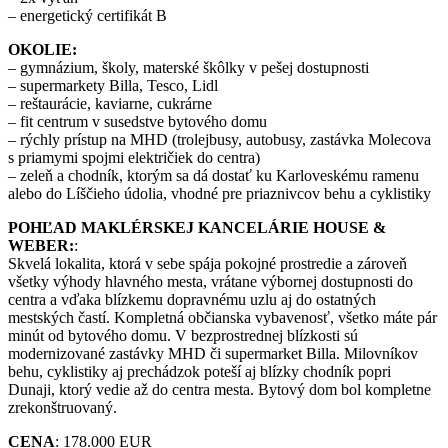
– energetický certifikát B
OKOLIE:
– gymnázium, školy, materské škôlky v pešej dostupnosti
– supermarkety Billa, Tesco, Lidl
– reštaurácie, kaviarne, cukrárne
– fit centrum v susedstve bytového domu
– rýchly prístup na MHD (trolejbusy, autobusy, zastávka Molecova
s priamymi spojmi električiek do centra)
– zeleň a chodník, ktorým sa dá dostať ku Karloveskému ramenu
alebo do Líščieho údolia, vhodné pre priaznivcov behu a cyklistiky
POHĽAD MAKLÉRSKEJ KANCELÁRIE HOUSE &
WEBER:
:
Skvelá lokalita, ktorá v sebe spája pokojné prostredie a zároveň
všetky výhody hlavného mesta, vrátane výbornej dostupnosti do
centra a vďaka blízkemu dopravnému uzlu aj do ostatných
mestských častí. Kompletná občianska vybavenosť, všetko máte pár
minút od bytového domu. V bezprostrednej blízkosti sú
modernizované zastávky MHD či supermarket Billa. Milovníkov
behu, cyklistiky aj prechádzok poteší aj blízky chodník popri
Dunaji, ktorý vedie až do centra mesta. Bytový dom bol kompletne
zrekonštruovaný.
CENA
: 178.000 EUR