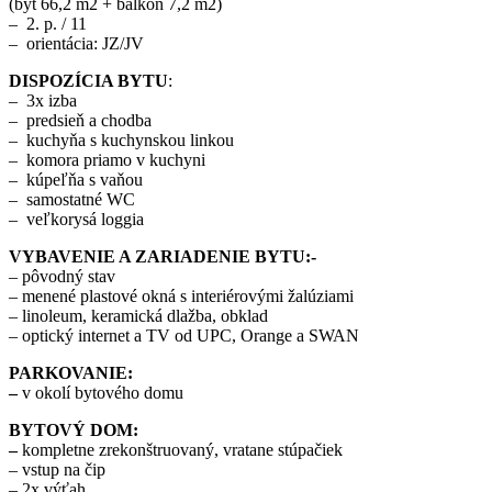
(byt 66,2 m2 + balkón 7,2 m2)
– 2. p. / 11
– orientácia: JZ/JV
DISPOZÍCIA BYTU
:
– 3x izba
– predsieň a chodba
– kuchyňa s kuchynskou linkou
– komora priamo v kuchyni
– kúpeľňa s vaňou
– samostatné WC
– veľkorysá loggia
VYBAVENIE A ZARIADENIE BYTU:-
– pôvodný stav
– menené plastové okná s interiérovými žalúziami
– linoleum, keramická dlažba, obklad
– optický internet a TV od UPC, Orange a SWAN
PARKOVANIE:
–
v okolí bytového domu
BYTOVÝ DOM:
–
kompletne zrekonštruovaný, vratane stúpačiek
– vstup na čip
– 2x výťah