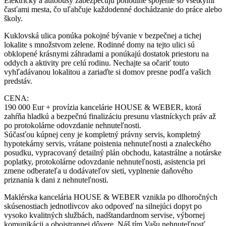
Električky a autobusy zabezpečujú pohodlné spojenie so všetkými
časťami mesta, čo uľahčuje každodenné dochádzanie do práce alebo
školy.
Kuklovská ulica ponúka pokojné bývanie v bezpečnej a tichej
lokalite s množstvom zelene. Rodinné domy na tejto ulici sú
obklopené krásnymi záhradami a ponúkajú dostatok priestoru na
oddych a aktivity pre celú rodinu. Nechajte sa očariť touto
vyhľadávanou lokalitou a zariaďte si domov presne podľa vašich
predstáv.
CENA:
190 000 Eur + provízia kancelárie HOUSE & WEBER, ktorá
zahŕňa hladkú a bezpečnú finalizáciu presunu vlastníckych práv až
po protokolárne odovzdanie nehnuteľnosti.
Súčasťou kúpnej ceny je kompletný právny servis, kompletný
hypotekárny servis, vrátane poistenia nehnuteľnosti a znaleckého
posudku, vypracovaný detailný plán obchodu, katastrálne a notárske
poplatky, protokolárne odovzdanie nehnuteľnosti, asistencia pri
zmene odberateľa u dodávateľov sieti, vyplnenie daňového
priznania k dani z nehnuteľnosti.
Maklérska kancelária HOUSE & WEBER vznikla po dlhoročných
skúsenostiach jednotlivcov ako odpoveď na silnejúci dopyt po
vysoko kvalitných službách, nadštandardnom servise, výbornej
komunikácii a obojstrannej dôvere. Náš tím Vašu nehnuteľnosť