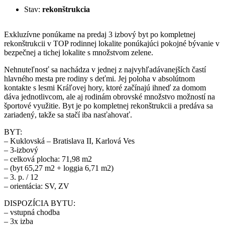
Stav:
rekonštrukcia
Exkluzívne ponúkame na predaj 3 izbový byt po kompletnej
rekonštrukcii v TOP rodinnej lokalite ponúkajúci pokojné bývanie v
bezpečnej a tichej lokalite s množstvom zelene.
Nehnuteľnosť sa nachádza v jednej z najvyhľadávanejších častí
hlavného mesta pre rodiny s deťmi. Jej poloha v absolútnom
kontakte s lesmi Kráľovej hory, ktoré začínajú ihneď za domom
dáva jednotlivcom, ale aj rodinám obrovské množstvo možností na
športové využitie. Byt je po kompletnej rekonštrukcii a predáva sa
zariadený, takže sa stačí iba nasťahovať.
BYT:
– Kuklovská – Bratislava II, Karlová Ves
– 3-izbový
– celková plocha: 71,98 m2
– (byt 65,27 m2 + loggia 6,71 m2)
– 3. p. / 12
– orientácia: SV, ZV
DISPOZÍCIA BYTU:
– vstupná chodba
– 3x izba