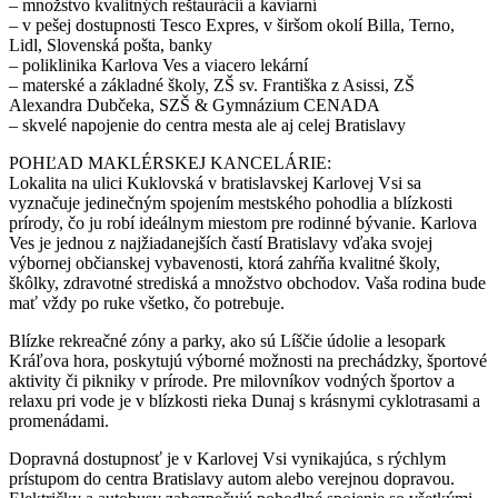
– množstvo kvalitných reštaurácií a kaviarní
– v pešej dostupnosti Tesco Expres, v širšom okolí Billa, Terno,
Lidl, Slovenská pošta, banky
– poliklinika Karlova Ves a viacero lekární
– materské a základné školy, ZŠ sv. Františka z Asissi, ZŠ
Alexandra Dubčeka, SZŠ & Gymnázium CENADA
– skvelé napojenie do centra mesta ale aj celej Bratislavy
POHĽAD MAKLÉRSKEJ KANCELÁRIE:
Lokalita na ulici Kuklovská v bratislavskej Karlovej Vsi sa
vyznačuje jedinečným spojením mestského pohodlia a blízkosti
prírody, čo ju robí ideálnym miestom pre rodinné bývanie. Karlova
Ves je jednou z najžiadanejších častí Bratislavy vďaka svojej
výbornej občianskej vybavenosti, ktorá zahŕňa kvalitné školy,
škôlky, zdravotné strediská a množstvo obchodov. Vaša rodina bude
mať vždy po ruke všetko, čo potrebuje.
Blízke rekreačné zóny a parky, ako sú Líščie údolie a lesopark
Kráľova hora, poskytujú výborné možnosti na prechádzky, športové
aktivity či pikniky v prírode. Pre milovníkov vodných športov a
relaxu pri vode je v blízkosti rieka Dunaj s krásnymi cyklotrasami a
promenádami.
Dopravná dostupnosť je v Karlovej Vsi vynikajúca, s rýchlym
prístupom do centra Bratislavy autom alebo verejnou dopravou.