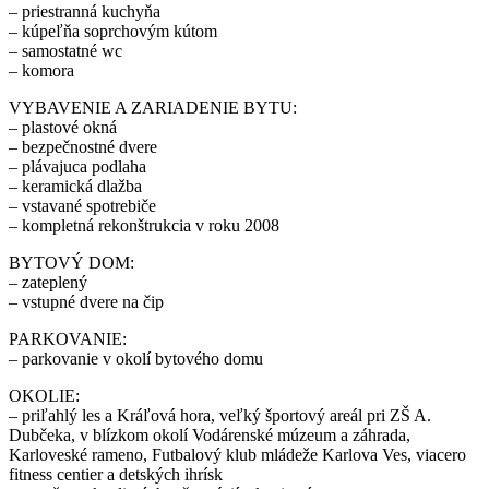
– priestranná kuchyňa
– kúpeľňa soprchovým kútom
– samostatné wc
– komora
VYBAVENIE A ZARIADENIE BYTU:
– plastové okná
– bezpečnostné dvere
– plávajuca podlaha
– keramická dlažba
– vstavané spotrebiče
– kompletná rekonštrukcia v roku 2008
BYTOVÝ DOM:
– zateplený
– vstupné dvere na čip
PARKOVANIE:
– parkovanie v okolí bytového domu
OKOLIE:
– priľahlý les a Kráľová hora, veľký športový areál pri ZŠ A.
Dubčeka, v blízkom okolí Vodárenské múzeum a záhrada,
Karloveské rameno, Futbalový klub mládeže Karlova Ves, viacero
fitness centier a detských ihrísk