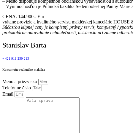
– Mesto disponuje kompletnou občianskou vybavenosťou s autobus
– Výnimočnosťou je Pútnická bazilika Sedembolestnej Panny Márie ak
CENA: 144.900.- Eur
vrátane provízie a kvalitného servisu maklérskej kancelárie HOU
Súčasťou kúpnej ceny je kompletný právny servis, kompletný hypoteká
protokolárne odovzdanie nehnuteľnosti, asistencia pri zmene odberate
Stanislav Barta
+ 421 911 250 213
Kontaktujte realitného makléra
Meno a priezvisko
Telefónne číslo
Email