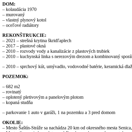
DOM:
– kolaudácia 1970
– murovaný
– vlastný plynový kotol
– oceľové radiátory
REKONŠTRUKCIE:
– 2021 – strešná krytina škridľaplech
– 2017 – plastové okná
– 2010 – rozvody vody a kanalizácie z plastových trubiek
– 2010 – kuchynská linka s nerezovým drezom a kombinovaný sporá
– 2010 – sprchový kút, umývadlo, vodovodné batérie, keramická dla
POZEMOK:
– 682 m2
– rovinatý
– oplotený pletivovým a panelovým plotom
– kopaná studňa
– parkovanie 1 auto v garáži, 1 na pozemku a 3 pred domom
OKOLIE:
– Mesto Šaštín-Stráže sa nachádza 20 km od okresného mesta Senica