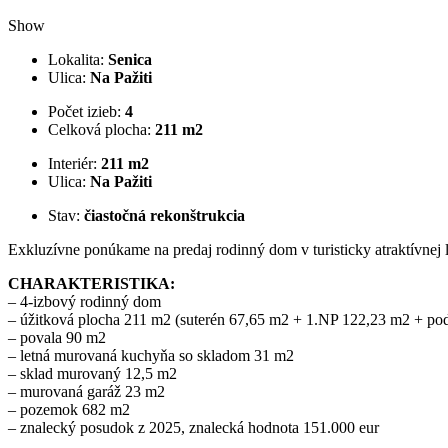
Show
Lokalita:
Senica
Ulica:
Na Pažiti
Počet izieb:
4
Celková plocha:
211 m2
Interiér:
211 m2
Ulica:
Na Pažiti
Stav:
čiastočná rekonštrukcia
Exkluzívne ponúkame na predaj rodinný dom v turisticky atraktívnej lo
CHARAKTERISTIKA:
– 4-izbový rodinný dom
– úžitková plocha 211 m2 (suterén 67,65 m2 + 1.NP 122,23 m2 + po
– povala 90 m2
– letná murovaná kuchyňa so skladom 31 m2
– sklad murovaný 12,5 m2
– murovaná garáž 23 m2
– pozemok 682 m2
– znalecký posudok z 2025, znalecká hodnota 151.000 eur