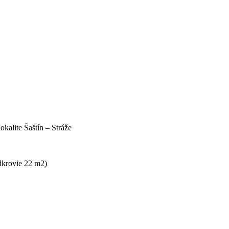
kalite Šaštín – Stráže
dkrovie 22 m2)