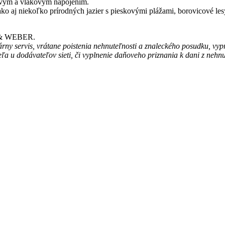
ovým a vlakovým napojením.
o aj niekoľko prírodných jazier s pieskovými plážami, borovicové le
SE & WEBER.
rny servis, vrátane poistenia nehnuteľnosti a znaleckého posudku, vyp
ľa u dodávateľov sieti, či vyplnenie daňoveho priznania k dani z nehnu