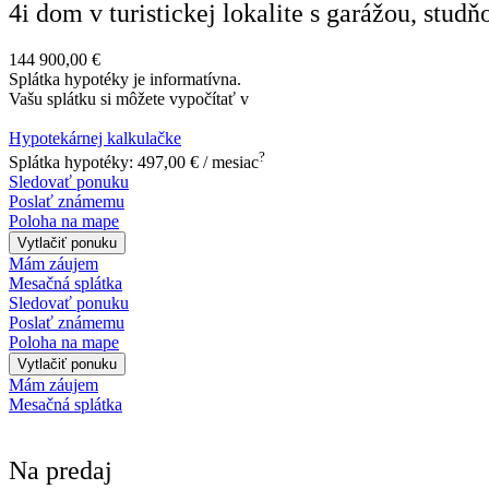
4i dom v turistickej lokalite s garážou, stud
144 900,00 €
Splátka hypotéky je informatívna.
Vašu splátku si môžete vypočítať v
Hypotekárnej kalkulačke
?
Splátka hypotéky: 497,00 € / mesiac
Sledovať ponuku
Poslať známemu
Poloha na mape
Vytlačiť ponuku
Mám záujem
Mesačná splátka
Sledovať ponuku
Poslať známemu
Poloha na mape
Vytlačiť ponuku
Mám záujem
Mesačná splátka
Na predaj