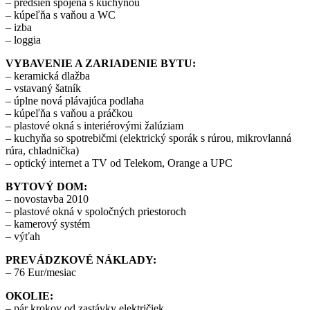
– predsieň spojená s kuchyňou
– kúpeľňa s vaňou a WC
– izba
– loggia
VYBAVENIE A ZARIADENIE BYTU:
– keramická dlažba
– vstavaný šatník
– úplne nová plávajúca podlaha
– kúpeľňa s vaňou a práčkou
– plastové okná s interiérovými žalúziam
– kuchyňa so spotrebičmi (elektrický sporák s rúrou, mikrovlanná
rúra, chladnička)
– optický internet a TV od Telekom, Orange a UPC
BYTOVÝ DOM:
– novostavba 2010
– plastové okná v spoločných priestoroch
– kamerový systém
– výťah
PREVÁDZKOVÉ NÁKLADY:
– 76 Eur/mesiac
OKOLIE:
– pár krokov od zastávky električiek