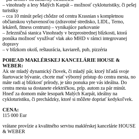
– vinohrady a lesy Malých Karpát – možnosť cykloturistiky, či pešej
turistiky
– cca 10 minút pešej chôdze od centra Krasnian s kompletnou
občianskou vybavenosťou (zdravotné stredisko, LIDL, Terno,
lekáreň, fitness centrum) – vynikajúce parkovanie
– železničná stanica Vinohrady v bezprostrednej blízkosti, ktorá
ponúka možnosť využívať vlak ako MHD v rámci integrovanej
dopravy
– v blízkom okolí, reštaurácia, kaviareň, pub, pizzéria
POHĽAD MAKLÉRSKEJ KANCELÁRIE HOUSE &
WEBER:
Ak ste mladý dynamický človek, či mladý pár, ktorý hľadá svoje
štartovacie bývanie, chcete mať výborný prístup do centra mesta, no
máte radi aj blízkosť prírody, je táto ponuka pre vás ideálna. Do
centra mesta sa dostanete električkou, príp. autom za pár minút.
Hneď za domom máte lesopark Malých Karpát, ideálny na
cykloturistiku, či prechádzky, ktoré si môžete dopriať kedykoľvek.
CENA:
115 000 Eur
vrátane provízie a kvalitného servisu maklérskej kancelárie HOUSE
& WEBER