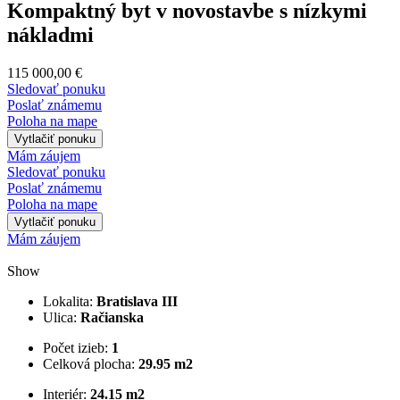
Kompaktný byt v novostavbe s nízkymi
nákladmi
115 000,00 €
Sledovať ponuku
Poslať známemu
Poloha na mape
Vytlačiť ponuku
Mám záujem
Sledovať ponuku
Poslať známemu
Poloha na mape
Vytlačiť ponuku
Mám záujem
Show
Lokalita:
Bratislava III
Ulica:
Račianska
Počet izieb:
1
Celková plocha:
29.95 m2
Interiér:
24.15 m2