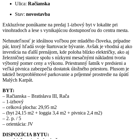
Ulica:
Račianska
Stav:
novostavba
Exkluzívne ponúkame na predaj 1-izbový byt v lokalite pri
vinohradoch a lese s vynikajúcou dostupnosťou do centra mesta.
Nehnuteľnosť je ideálnou voľbou pre mladého človeka, prípadne
pár, ktorý hľadá svoje štartovacie bývanie. Avšak je vhodná aj ako
investícia na ďalší prenájom, kde poloha blízko električky, ako aj
železničnej stanice spolu s nízkymi mesačnými nákladmi tvoria
výborný pomer ceny a výkonu. Priestranný šatník v predsieni a
veľká pivnica zabezpečia dostatok úložného priestoru. Plusom je
taktiež bezproblémové parkovanie a príjemné prostredie na úpätí
Malých Karpát.
BYT:
– Račianska – Bratislava III, Rača
– 1-izbový
– celková plocha: 29,95 m2
– (byt 24,15 m2 + loggia 3,4 m2 + pivnica 2,4 m2)
– 2. p. / 5
– orientácia: JV
DISPOZÍCIA BYTU: